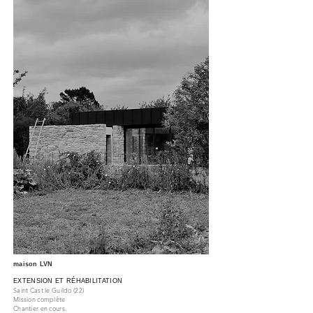
maison LVN
EXTENSION ET RÉHABILITATION
Saint Cast le Guildo
(22)
Mission complète
Chantier en cours.