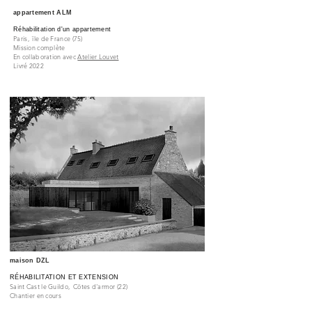
appartement ALM
Réhabilitation d'un appartement
Paris, ïle de France
(75)
Mission complète
En collaboration avec
Atelier Louvet
Livré 2022
maison DZL
RÉHABILITATION ET EXTENSION
Saint Cast le Guildo, Cötes
d'armor
(22)
Chantier en cours