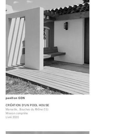
pavillon GDN
CRÉATION D'UN POOL HOUSE
Marseille, Bouches du
Rhône (13)
Mission complète
Livré 2020